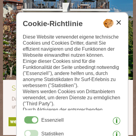
Cookie-Richtlinie
Diese Website verwendet eigene technische
Cookies und Cookies Dritter, damit Sie
effizient navigieren und die Funktionen der
Webseite einwandfrei nutzen können.
Einige dieser Cookies sind für die
Funktionalität der Seite unbedingt notwendig
("Essenziell"), andere helfen uns, durch
anonyme Statistikdaten Ihr Surf-Erlebnis zu
verbessern ("Statistiken").
Schlosserhaus 31:
Weiters werden Cookies von Drittanbietern
verwendet, um deren Dienste zu ermöglichen
Das Schlosserhaus 31 wird ebenfalls von uns geführt
("Third Party").
und ist nur 50 m von der Residence Kronstein entfernt.
Durch Aktivieren der entsprechenden
Schaltflächen entscheiden Sie selbst, welche
Essenziell
weitere Infos
Cookies zum Einsatz kommen.
Durch den Klick auf "Alle akzeptieren",
Statistiken
"Auswahl speichern" oder "Auswahl